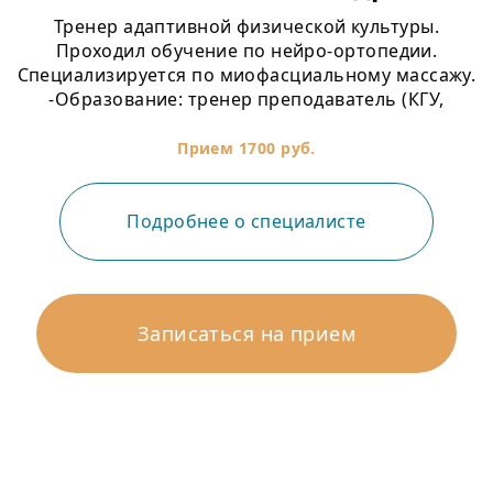
Тренер адаптивной физической культуры.
Проходил обучение по нейро-ортопедии.
Специализируется по миофасциальному массажу.
-Образование: тренер преподаватель (КГУ,
кафедра ПКиППК), Курский Государственный
Медицинский Колледж (Сестринское дело) -Судья
Прием 1700 руб.
региональной категории по пауэрлифтингу -КМС
по становой тяге -КМС по жиму лежа
Подробнее о специалисте
Записаться на прием