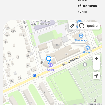
сб-вс
10:00 -
17:00